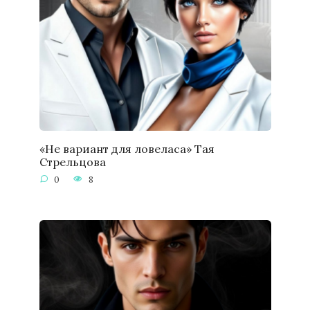
«Не вариант для ловеласа» Тая
Стрельцова
0
8