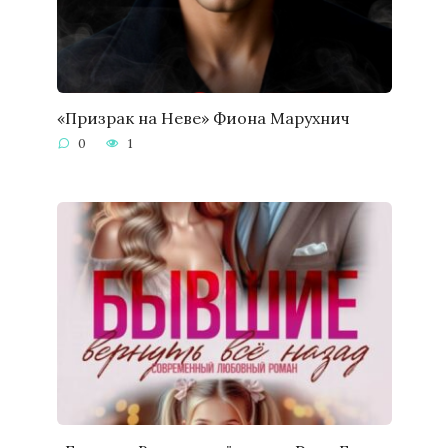
«Призрак на Неве» Фиона Марухнич
0
1