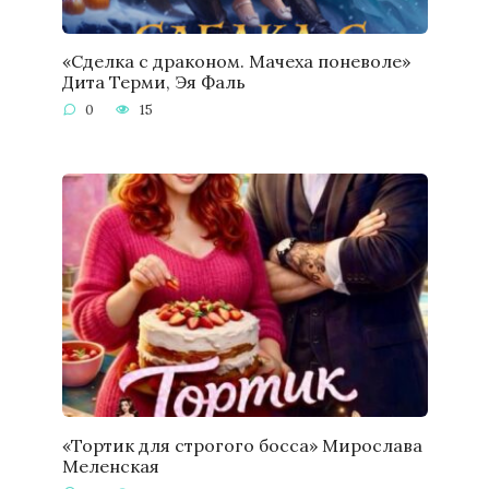
«Сделка с драконом. Мачеха поневоле»
Дита Терми, Эя Фаль
0
15
«Тортик для строгого босса» Мирослава
Меленская