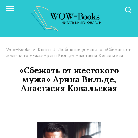
Перейти
к
контенту
Wow-Books
»
Книги
»
Любовные романы
»
«Сбежать от
жестокого мужа» Арина Вильде, Анастасия Ковальская
«Сбежать от жестокого
мужа» Арина Вильде,
Анастасия Ковальская