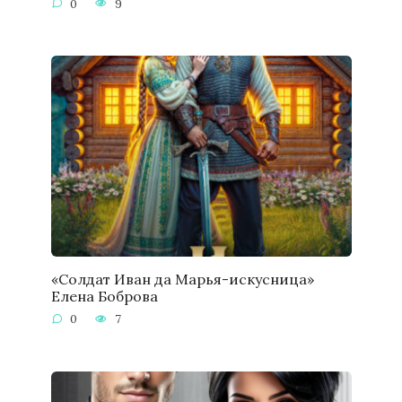
0
9
«Солдат Иван да Марья-искусница»
Елена Боброва
0
7