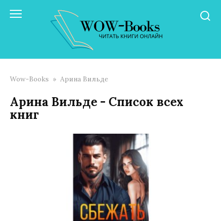
Перейти
к
контенту
Wow-Books
»
Арина Вильде
Арина Вильде - Список всех
книг