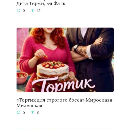
Дита Терми, Эя Фаль
0
15
«Тортик для строгого босса» Мирослава
Меленская
0
9