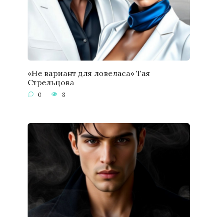
«Не вариант для ловеласа» Тая
Стрельцова
0
8