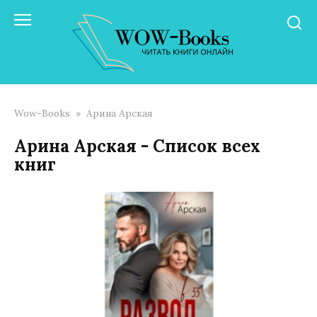
Перейти
к
контенту
Wow-Books
»
Арина Арская
Арина Арская - Список всех
книг