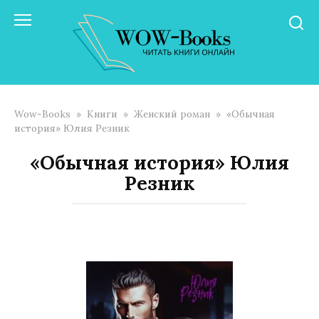
Перейти
к
контенту
Wow-Books
»
Книги
»
Женский роман
»
«Обычная
история» Юлия Резник
«Обычная история» Юлия
Резник