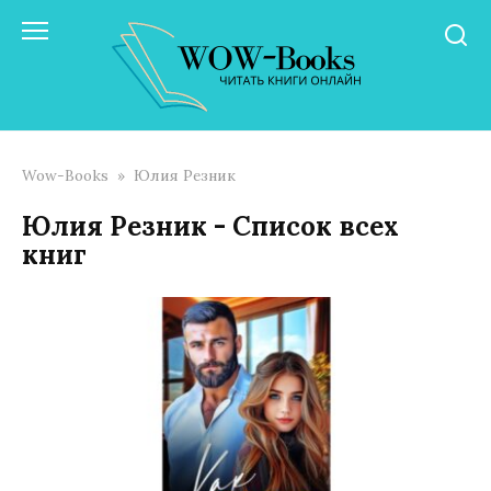
Перейти
к
контенту
Wow-Books
»
Юлия Резник
Юлия Резник - Список всех
книг