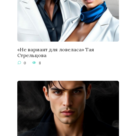
«Не вариант для ловеласа» Тая
Стрельцова
0
8