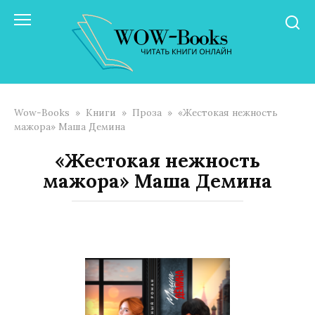
Перейти
к
контенту
Wow-Books
»
Книги
»
Проза
»
«Жестокая нежность
мажора» Маша Демина
«Жестокая нежность
мажора» Маша Демина