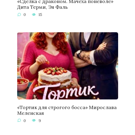
«Сделка с драконом. Мачеха поневоле»
Дита Терми, Эя Фаль
0
15
«Тортик для строгого босса» Мирослава
Меленская
0
9