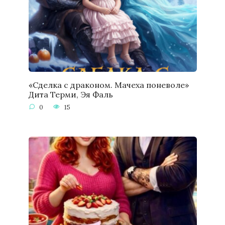
«Сделка с драконом. Мачеха поневоле»
Дита Терми, Эя Фаль
0
15