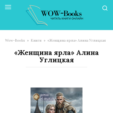
Перейти
к
контенту
Wow-Books
»
Книги
»
«Женщина ярла» Алина Углицкая
«Женщина ярла» Алина
Углицкая