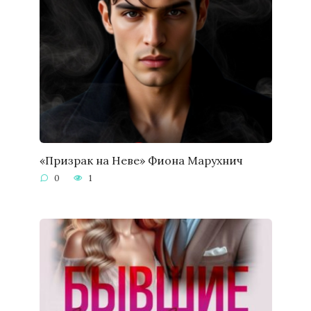
«Призрак на Неве» Фиона Марухнич
0
1