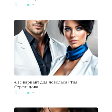
0
7
«Не вариант для ловеласа» Тая
Стрельцова
0
7