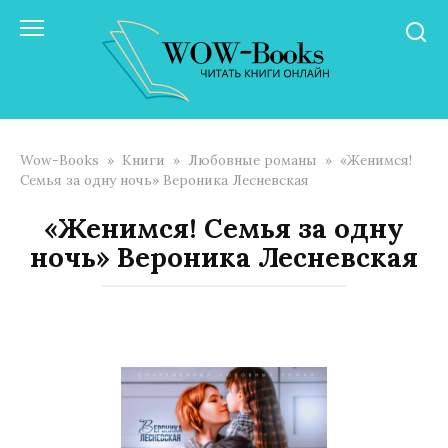
Перейти
к
контенту
Wow-Books
»
Книги
»
Любовные романы
»
«Женимся!
Семья за одну ночь» Вероника Лесневская
«Женимся! Семья за одну
ночь» Вероника Лесневская