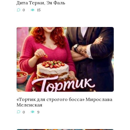
Дита Терми, Эя Фаль
0
15
«Тортик для строгого босса» Мирослава
Меленская
0
9