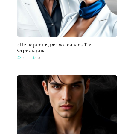
«Не вариант для ловеласа» Тая
Стрельцова
0
8