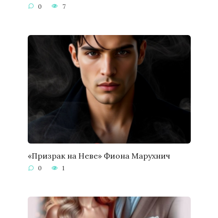
0
7
«Призрак на Неве» Фиона Марухнич
0
1