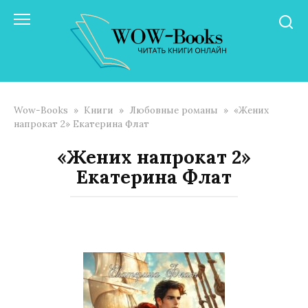
Перейти
к
контенту
Wow-Books
»
Книги
»
Любовные романы
»
«Жених
напрокат 2» Екатерина Флат
«Жених напрокат 2»
Екатерина Флат