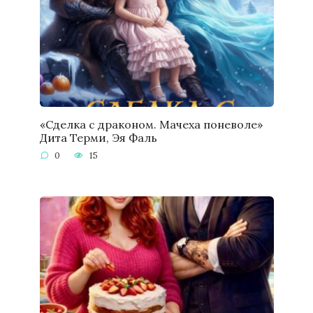
«Сделка с драконом. Мачеха поневоле»
Дита Терми, Эя Фаль
0
15