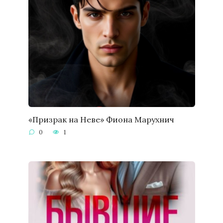
«Призрак на Неве» Фиона Марухнич
0
1