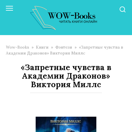
Перейти
к
контенту
Wow-Books
»
Книги
»
Фэнтези
»
«Запретные чувства в
Академии Драконов» Виктория Миллс
«Запретные чувства в
Академии Драконов»
Виктория Миллс