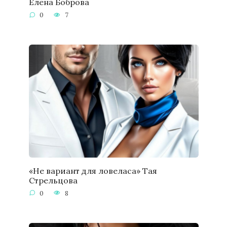
Елена Боброва
0
7
«Не вариант для ловеласа» Тая
Стрельцова
0
8