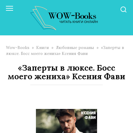
Перейти
к
контенту
Wow-Books
»
Книги
»
Любовные романы
»
«Заперты в
люксе. Босс моего жениха» Ксения Фави
«Заперты в люксе. Босс
моего жениха» Ксения Фави