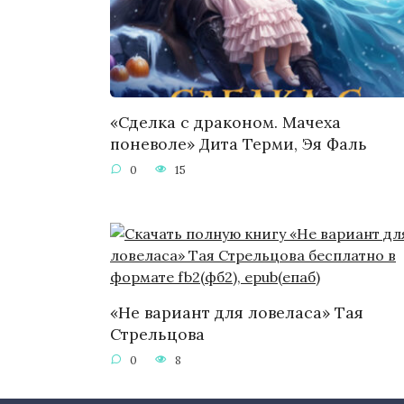
«Сделка с драконом. Мачеха
поневоле» Дита Терми, Эя Фаль
0
15
«Не вариант для ловеласа» Тая
Стрельцова
0
8