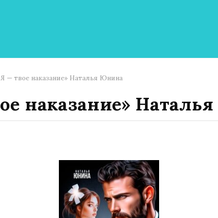
«Я — твое наказание» Наталья Юнина
вое наказание» Наталь