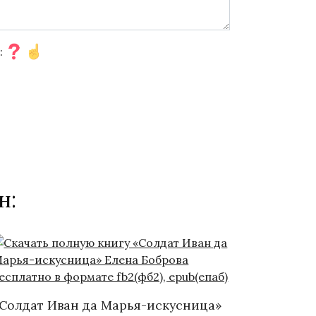
н:
Солдат Иван да Марья-искусница»