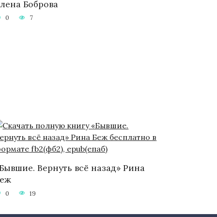
лена Боброва
0
7
Бывшие. Вернуть всё назад» Рина
Беж
0
19