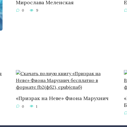
Мирослава Меленская
Е
0
9
«Призрак на Неве» Фиона Марухнич
«
0
1