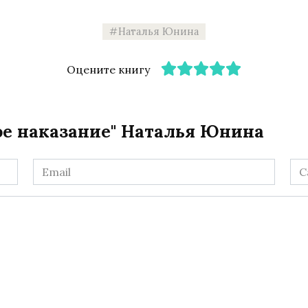
Наталья Юнина
Оцените книгу
вое наказание" Наталья Юнина
Email
Са
*