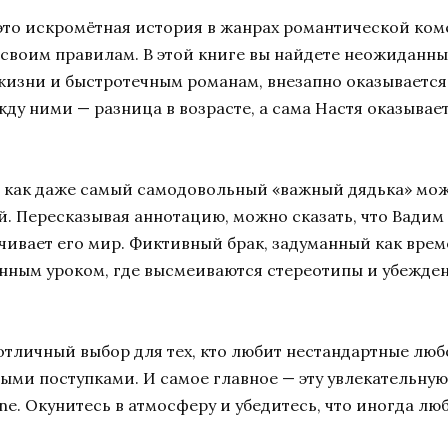
 это искромётная история в жанрах романтической ко
о своим правилам. В этой книге вы найдете неожиданн
жизни и быстротечным романам, внезапно оказывается
у ними — разница в возрасте, а сама Настя оказывает
, как даже самый самодовольный «важный дядька» мож
 Пересказывая аннотацию, можно сказать, что Вадим ж
чивает его мир. Фиктивный брак, задуманный как вре
ным уроком, где высмеиваются стереотипы и убеждени
 отличный выбор для тех, кто любит нестандартные л
ми поступками. И самое главное — эту увлекательную
ne. Окунитесь в атмосферу и убедитесь, что иногда люб