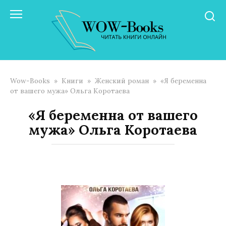
Перейти
к
контенту
Wow-Books
»
Книги
»
Женский роман
»
«Я беременна
от вашего мужа» Ольга Коротаева
«Я беременна от вашего
мужа» Ольга Коротаева