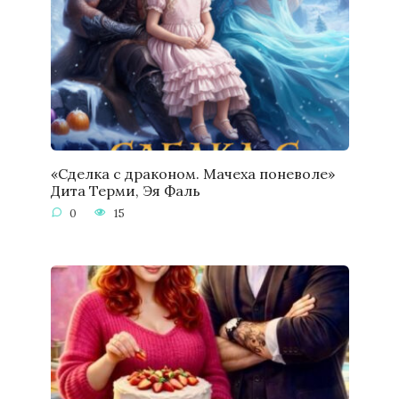
«Сделка с драконом. Мачеха поневоле»
Дита Терми, Эя Фаль
0
15