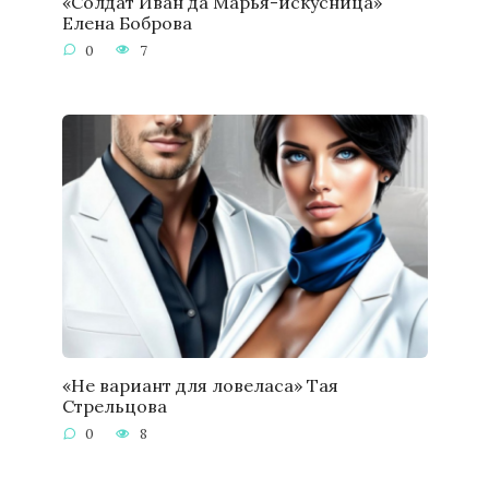
«Солдат Иван да Марья-искусница»
Елена Боброва
0
7
«Не вариант для ловеласа» Тая
Стрельцова
0
8