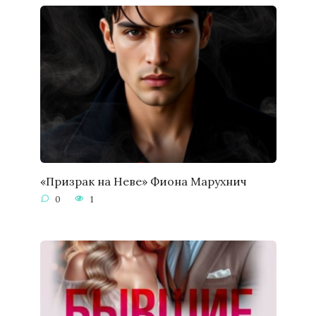
«Призрак на Неве» Фиона Марухнич
0
1