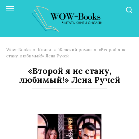
Перейти
к
контенту
Wow-Books
»
Книги
»
Женский роман
»
«Второй я не
стану, любимый!» Лена Ручей
«Второй я не стану,
любимый!» Лена Ручей