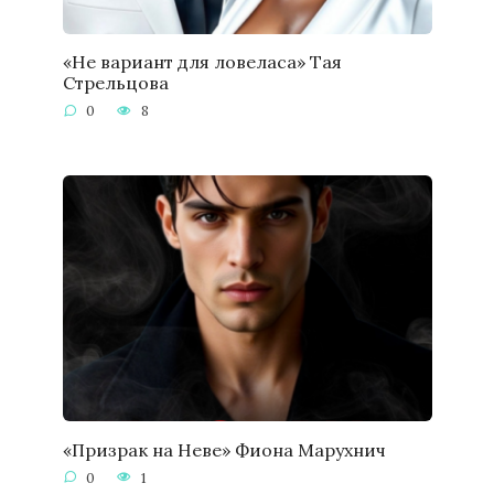
«Не вариант для ловеласа» Тая
Стрельцова
0
8
«Призрак на Неве» Фиона Марухнич
0
1