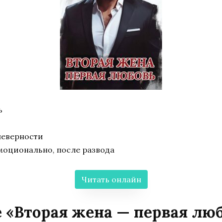
ь
неверности
моционально, после развода
Читать онлайн
 «Вторая жена — первая лю