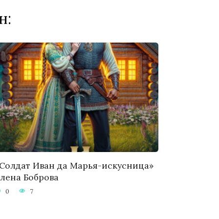
н:
Солдат Иван да Марья-искусница»
лена Боброва
0
7