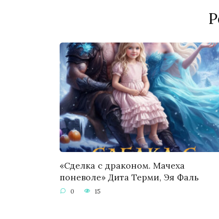
Р
«Сделка с драконом. Мачеха
поневоле» Дита Терми, Эя Фаль
0
15