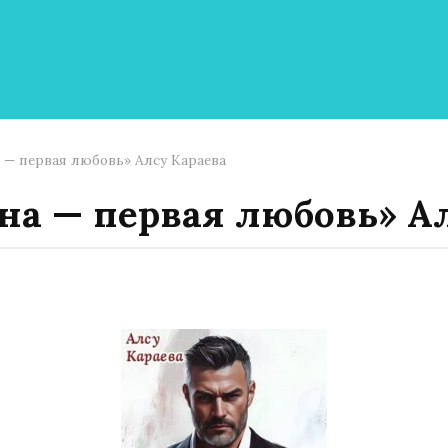
 — первая любовь» Алсу Караева
на — первая любовь» А