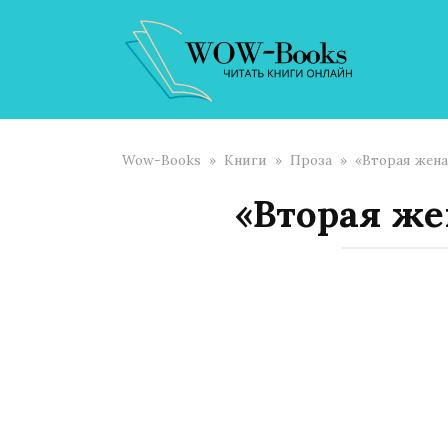
Перейти
к
контенту
Wow-Books
»
Книги
»
Проза
»
«Вторая жена
«Вторая же