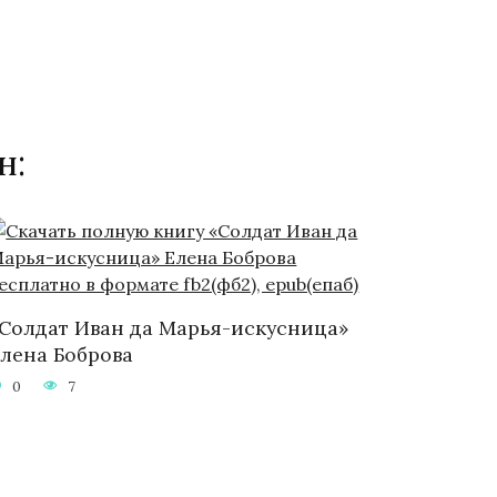
н:
Солдат Иван да Марья-искусница»
лена Боброва
0
7