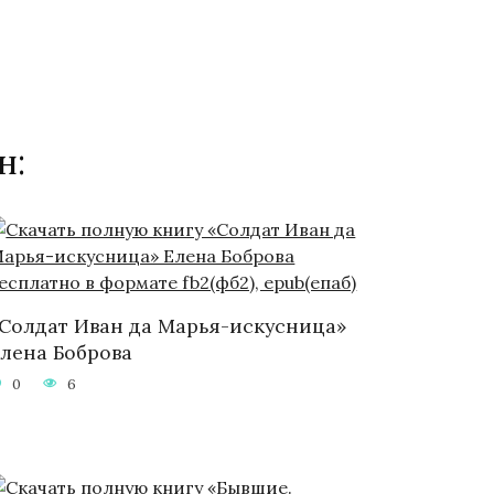
н:
Солдат Иван да Марья-искусница»
лена Боброва
0
6