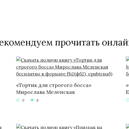
екомендуем прочитать онлай
«Тортик для строгого босса»
«
Мирослава Меленская
Е
0
8