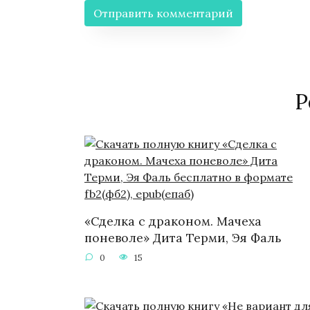
Р
«Сделка с драконом. Мачеха
поневоле» Дита Терми, Эя Фаль
0
15