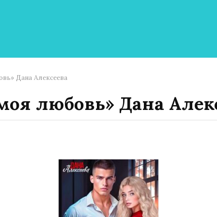
вь» Дана Алексеева
моя любовь» Дана Алек