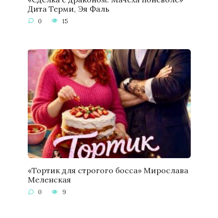
Дита Терми, Эя Фаль
0
15
«Тортик для строгого босса» Мирослава
Меленская
0
9