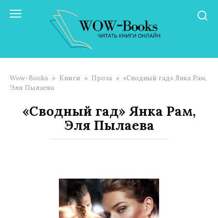
Перейти
к
контенту
Wow-Books
»
Книги
»
Проза
»
«Сводный гад» Янка Рам,
Эля Пылаева
«Сводный гад» Янка Рам,
Эля Пылаева