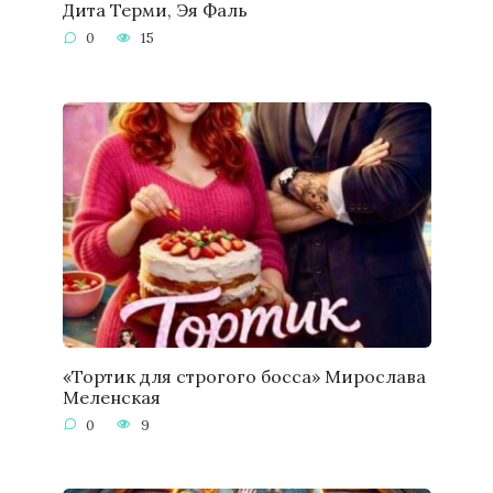
Дита Терми, Эя Фаль
0
15
«Тортик для строгого босса» Мирослава
Меленская
0
9