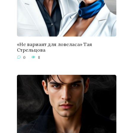
«Не вариант для ловеласа» Тая
Стрельцова
0
8