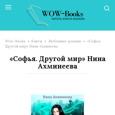
Перейти
к
контенту
Wow-Books
»
Книги
»
Любовные романы
»
«Софья.
Другой мир» Нина Ахминеева
«Софья. Другой мир» Нина
Ахминеева