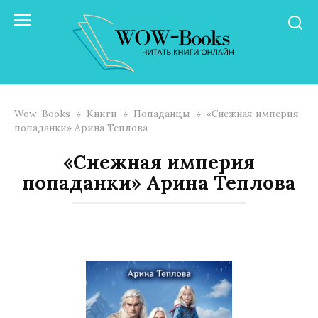
Перейти
к
контенту
Wow-Books
»
Книги
»
Попаданцы
»
«Снежная империя
попаданки» Арина Теплова
«Снежная империя
попаданки» Арина Теплова