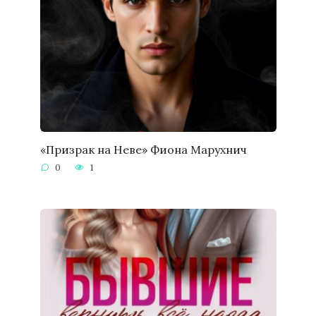
«Призрак на Неве» Фиона Марухнич
0
1