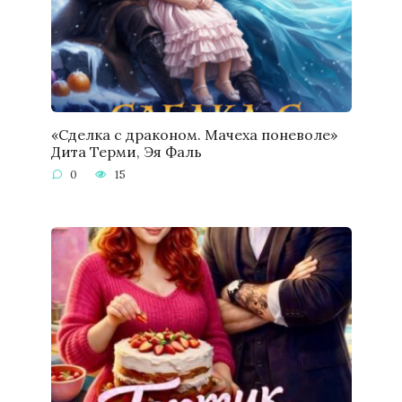
«Сделка с драконом. Мачеха поневоле»
Дита Терми, Эя Фаль
0
15