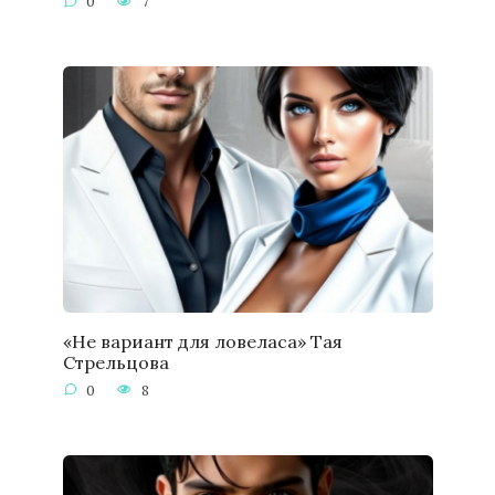
0
7
«Не вариант для ловеласа» Тая
Стрельцова
0
8