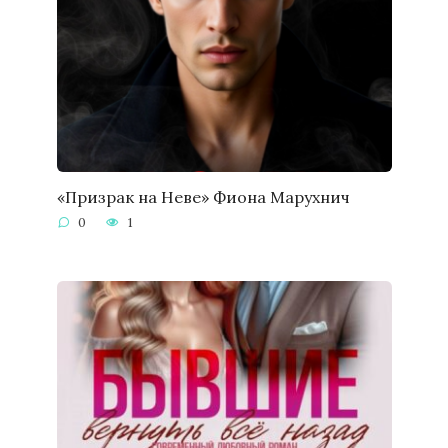
«Призрак на Неве» Фиона Марухнич
0
1