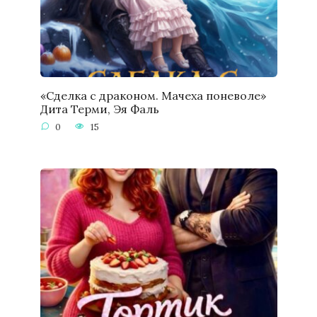
«Сделка с драконом. Мачеха поневоле»
Дита Терми, Эя Фаль
0
15