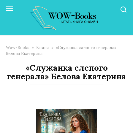
Перейти
к
контенту
Wow-Books
»
Книги
»
«Служанка слепого генерала»
Белова Екатерина
«Служанка слепого
генерала» Белова Екатерина