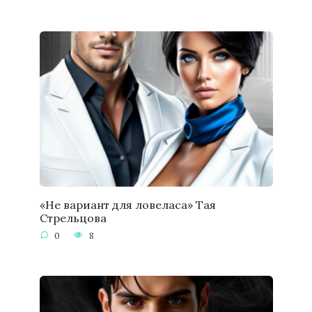
«Не вариант для ловеласа» Тая
Стрельцова
0
8