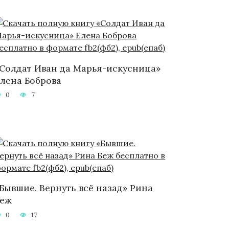
Солдат Иван да Марья-искусница»
лена Боброва
0
7
Бывшие. Вернуть всё назад» Рина
Беж
0
17