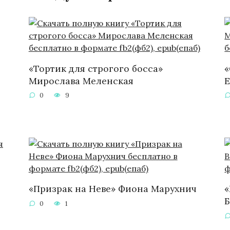
«Тортик для строгого босса»
«
Мирослава Меленская
Е
0
9
«Призрак на Неве» Фиона Марухнич
«
0
1