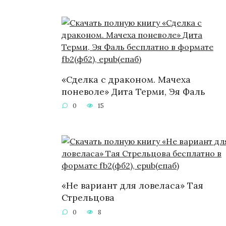
«Сделка с драконом. Мачеха
поневоле» Дита Терми, Эя Фаль
0
15
«Не вариант для ловеласа» Тая
Стрельцова
0
8