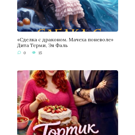
«Сделка с драконом. Мачеха поневоле»
Дита Терми, Эя Фаль
0
15