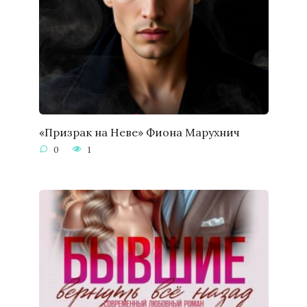
«Призрак на Неве» Фиона Марухнич
0
1