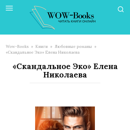
Перейти
к
контенту
Wow-Books
»
Книги
»
Любовные романы
»
«Скандальное Эко» Елена Николаева
«Скандальное Эко» Елена
Николаева