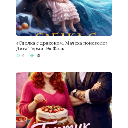
«Сделка с драконом. Мачеха поневоле»
Дита Терми, Эя Фаль
0
15