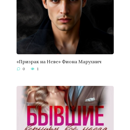
«Призрак на Неве» Фиона Марухнич
0
1