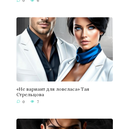
0
6
«Не вариант для ловеласа» Тая
Стрельцова
0
7