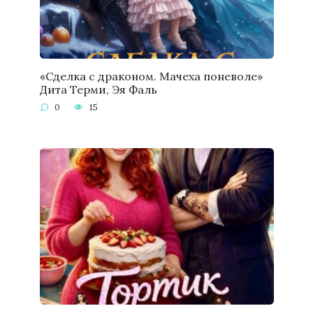
«Сделка с драконом. Мачеха поневоле»
Дита Терми, Эя Фаль
0
15