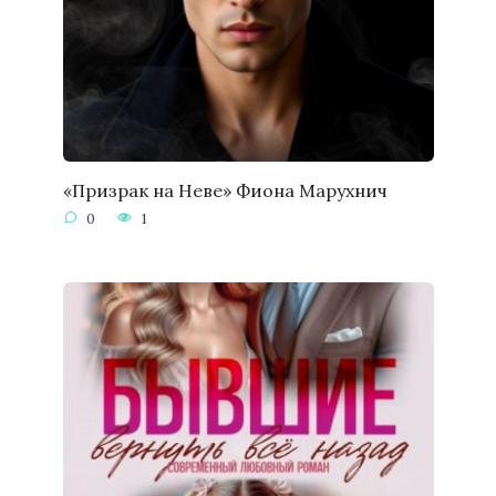
«Призрак на Неве» Фиона Марухнич
0
1