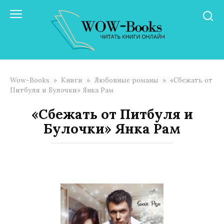
Перейти
к
контенту
Wow-Books
»
Книги
»
Любовные романы
»
«Сбежать от
Питбуля и Булочки» Янка Рам
«Сбежать от Питбуля и
Булочки» Янка Рам