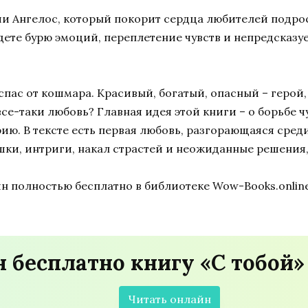
и Ангелос, который покорит сердца любителей
подро
йдете
бурю эмоций
,
переплетение чувств
и
непредсказу
ь спас от кошмара. Красивый, богатый, опасный – герой,
се-таки любовь? Главная идея этой книги – о борьбе чув
ию. В тексте есть
первая любовь, разгорающаяся среди
ушки
, интриги, накал страстей и неожиданные решения
н полностью бесплатно
в библиотеке
Wow-Books.onlin
 бесплатно книгу «С тобой»
Читать онлайн