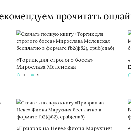
екомендуем прочитать онлай
«Тортик для строгого босса»
«
Мирослава Меленская
Е
0
9
«Призрак на Неве» Фиона Марухнич
«