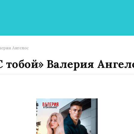
лерия Ангелос
С тобой» Валерия Ангел