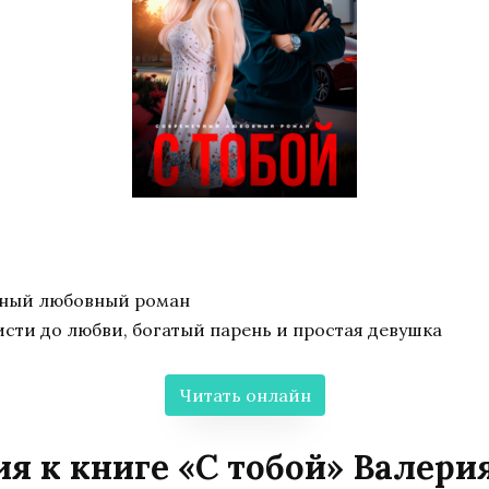
нный любовный роман
исти до любви, богатый парень и простая девушка
Читать онлайн
я к книге «С тобой» Валери