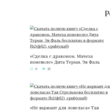
Р
«Сделка с драконом. Мачеха
поневоле» Дита Терми, Эя Фаль
0
15
«Не вариант для ловеласа» Тая