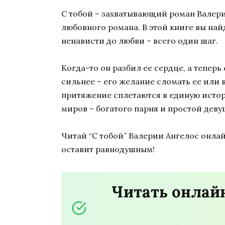
С тобой
– захватывающий роман Валери
любовного романа
. В этой книге вы на
ненависти до любви – всего один шаг.
Когда-то он
разбил ее сердце
, а тепер
сильнее – его желание сломать ее или в
притяжение сплетаются в единую истор
миров – богатого парня и простой дев
Читай
“С тобой”
Валерии Ангелос
онлай
оставит равнодушным!
Читать онлайн