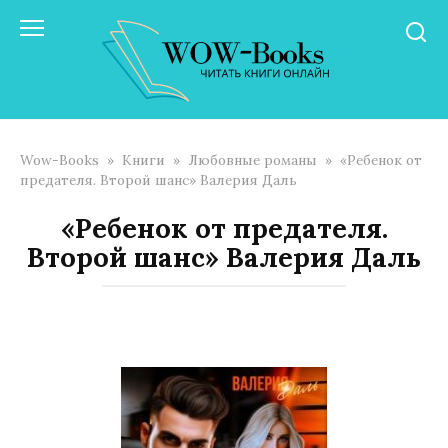
Перейти
к
контенту
Wow-Books
»
Книги
»
Любовные романы
»
«Ребенок от
предателя. Второй шанс» Валерия Даль
«Ребенок от предателя.
Второй шанс» Валерия Даль