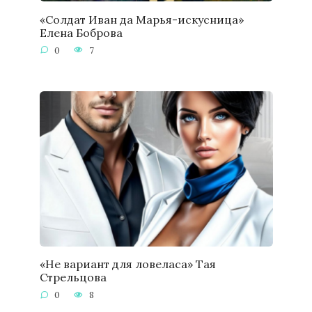
«Солдат Иван да Марья-искусница»
Елена Боброва
0
7
«Не вариант для ловеласа» Тая
Стрельцова
0
8