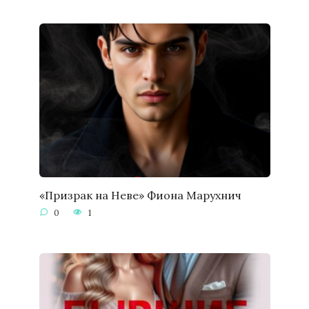
«Призрак на Неве» Фиона Марухнич
0
1