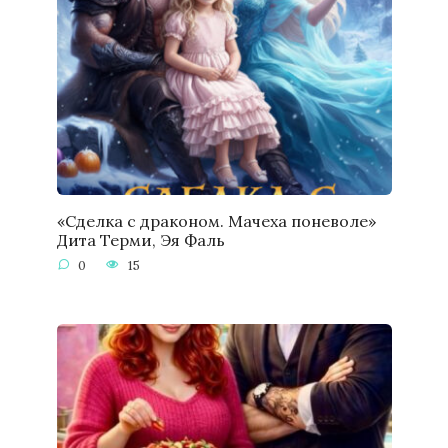
«Сделка с драконом. Мачеха поневоле»
Дита Терми, Эя Фаль
0
15