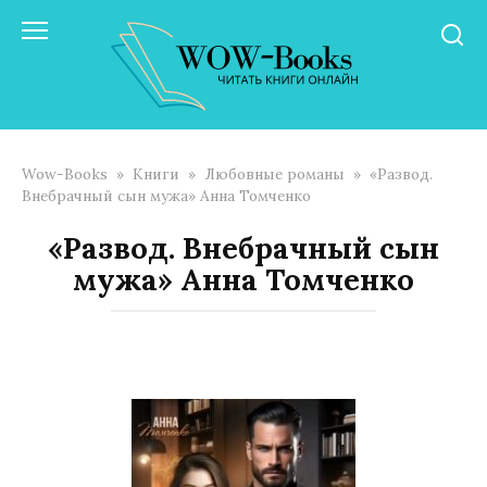
Перейти
к
контенту
Wow-Books
»
Книги
»
Любовные романы
»
«Развод.
Внебрачный сын мужа» Анна Томченко
«Развод. Внебрачный сын
мужа» Анна Томченко