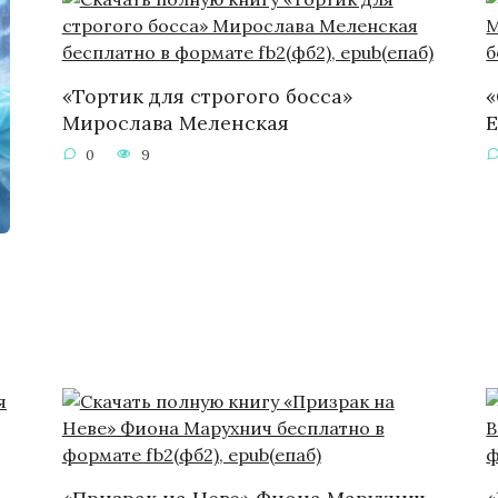
«Тортик для строгого босса»
«
Мирослава Меленская
Е
0
9