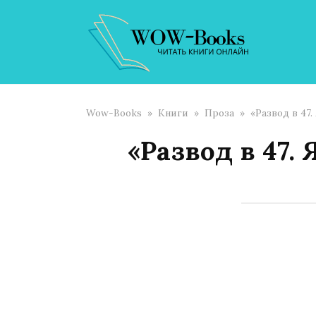
Перейти
к
контенту
Wow-Books
»
Книги
»
Проза
»
«Развод в 47
«Развод в 47.