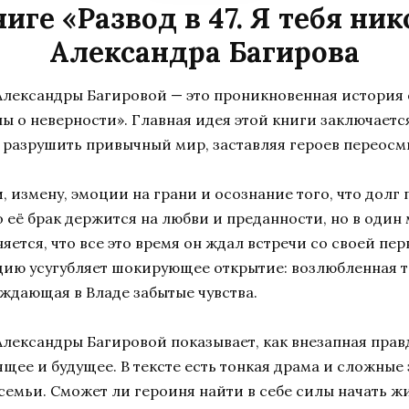
иге «Развод в 47. Я тебя ни
Александра Багирова
» Александры Багировой — это проникновенная история
ы о неверности». Главная идея этой книги заключаетс
е разрушить привычный мир, заставляя героев переосм
и, измену, эмоции на грани и осознание того, что дол
о её брак держится на любви и преданности, но в один
яется, что все это время он ждал встречи со своей пе
ацию усугубляет шокирующее открытие: возлюбленная та
уждающая в Владe забытые чувства.
» Александры Багировой показывает, как внезапная пра
ящее и будущее. В тексте есть тонкая драма и сложны
емьи. Сможет ли героиня найти в себе силы начать ж