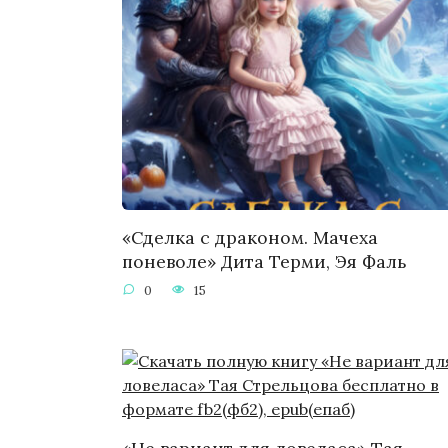
«Сделка с драконом. Мачеха
поневоле» Дита Терми, Эя Фаль
0
15