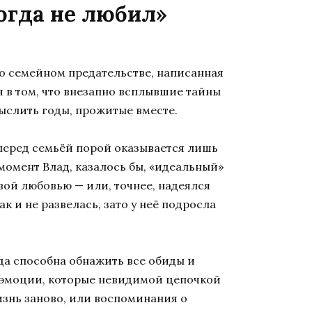
когда не любил»
 о семейном предательстве, написанная
я в том, что внезапно всплывшие тайны
ыслить годы, прожитые вместе.
г перед семьёй порой оказывается лишь
 момент Влад, казалось бы, «идеальный»
рвой любовью — или, точнее, надеялся
к и не развелась, зато у неё подросла
вда способна обнажить все обиды и
е эмоции, которые невидимой цепочкой
изнь заново, или воспоминания о