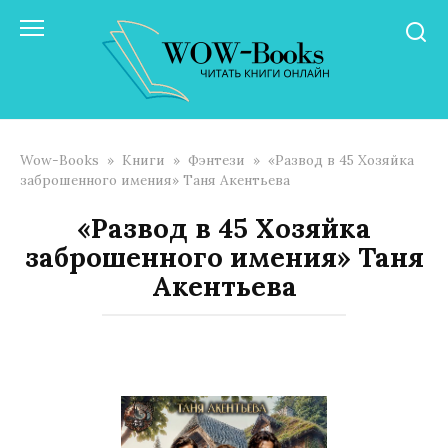
Перейти
к
контенту
Wow-Books
»
Книги
»
Фэнтези
»
«Развод в 45 Хозяйка
заброшенного имения» Таня Акентьева
«Развод в 45 Хозяйка
заброшенного имения» Таня
Акентьева