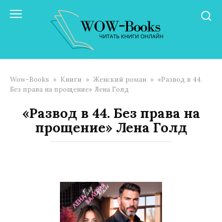
Перейти
к
контенту
Wow-Books
»
Книги
»
Женский роман
»
«Развод в 44.
Без права на прощение» Лена Голд
«Развод в 44. Без права на
прощение» Лена Голд