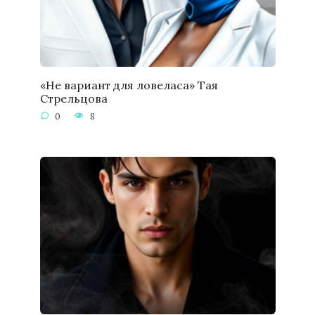
«Не вариант для ловеласа» Тая
Стрельцова
0
8