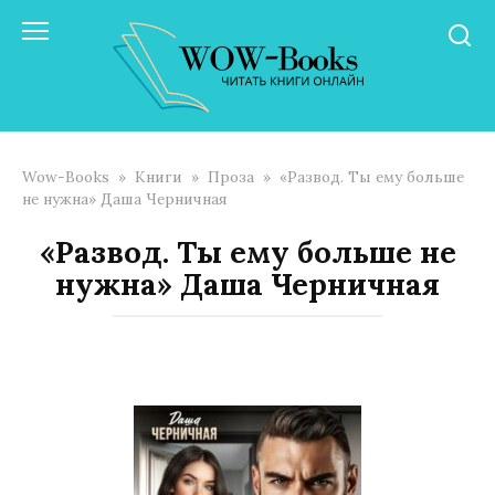
Перейти
к
контенту
Wow-Books
»
Книги
»
Проза
»
«Развод. Ты ему больше
не нужна» Даша Черничная
«Развод. Ты ему больше не
нужна» Даша Черничная