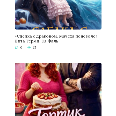
«Сделка с драконом. Мачеха поневоле»
Дита Терми, Эя Фаль
0
15