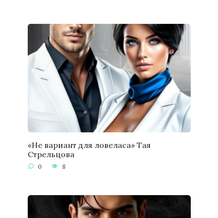
«Не вариант для ловеласа» Тая
Стрельцова
0
8