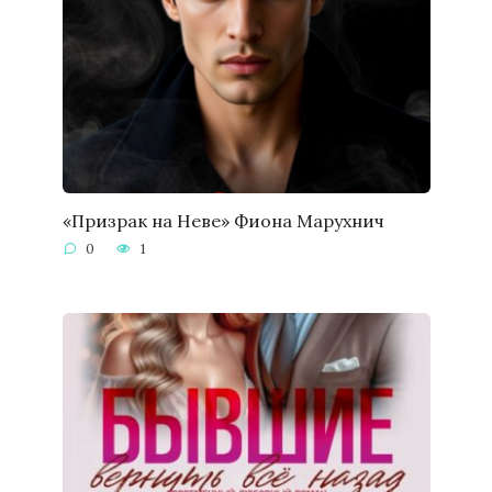
«Призрак на Неве» Фиона Марухнич
0
1