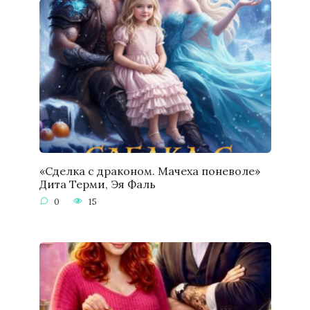
«Сделка с драконом. Мачеха поневоле»
Дита Терми, Эя Фаль
0
15