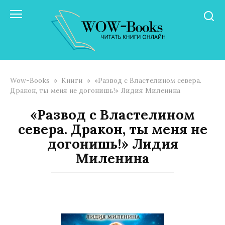
Перейти
к
контенту
Wow-Books
»
Книги
»
«Развод с Властелином севера.
Дракон, ты меня не догонишь!» Лидия Миленина
«Развод с Властелином
севера. Дракон, ты меня не
догонишь!» Лидия
Миленина