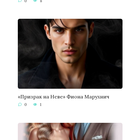
0
8
«Призрак на Неве» Фиона Марухнич
0
1