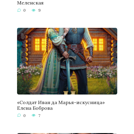
Меленская
0
9
«Солдат Иван да Марья-искусница»
Елена Боброва
0
7