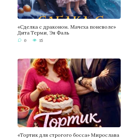
«Сделка с драконом. Мачеха поневоле»
Дита Терми, Эя Фаль
0
15
«Тортик для строгого босса» Мирослава