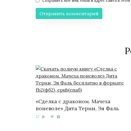
Сохранить моё имя, email и адрес сайта в эт
Р
«Сделка с драконом. Мачеха
поневоле» Дита Терми, Эя Фаль
0
15