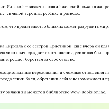
Юлии Ильской — захватывающий женский роман в жанре
не, сильной героине, ребёнке и разводе.
 том, что предательство близких может разрушить мир,
а Кирилла с её сестрой Кристиной. Ещё вчера он клялс
мешливо подтверждает их отношения, усиливая боль пр
ак и решает бороться за своё счастье.
я, эмоциональные переживания и сложные отношения на
преодолении боли, обретении себя и невозможности п
гу онлайн вы можете в библиотеке Wow-Books.online.