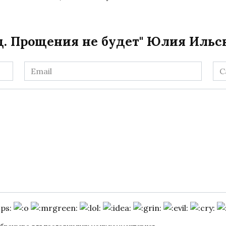
д. Прощения не будет" Юлия Ильс
Email
Са
*