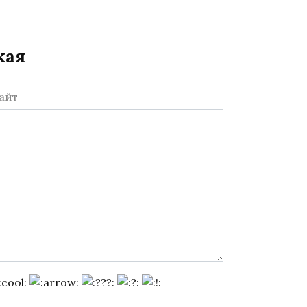
кая
йт