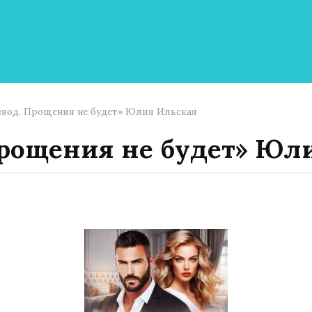
звод. Прощения не будет» Юлия Ильская
Прощения не будет» Юл