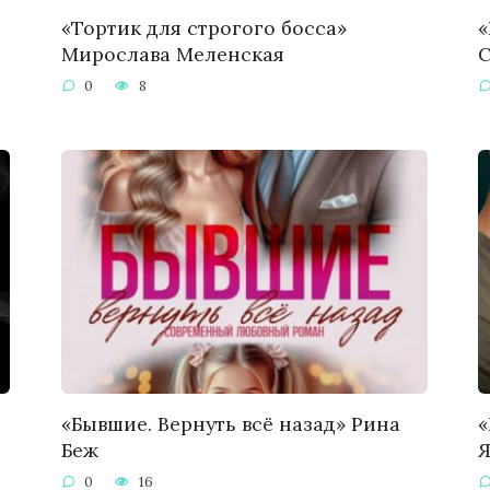
«Тортик для строгого босса»
«
Мирослава Меленская
С
0
8
ч
«Бывшие. Вернуть всё назад» Рина
«
Беж
Я
0
16