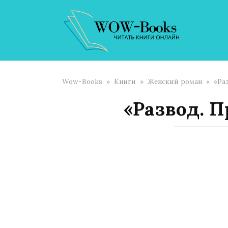
Перейти
к
контенту
Wow-Books
»
Книги
»
Женский роман
»
«Ра
«Развод. 