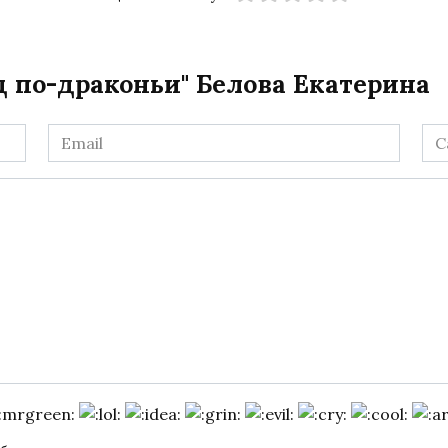
д по-драконьи" Белова Екатерина
Email
Са
*