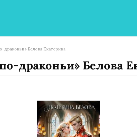
о-драконьи» Белова Екатерина
 по-драконьи» Белова Е