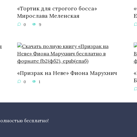
«Тортик для строгого босса»
«
Мирослава Меленская
Е
0
9
«Призрак на Неве» Фиона Марухнич
«
0
1
полностью бесплатно!