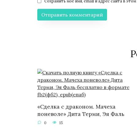
Сохранить моё имя, email и адрес сайта в эт
Р
«Сделка с драконом. Мачеха
поневоле» Дита Терми, Эя Фаль
0
15