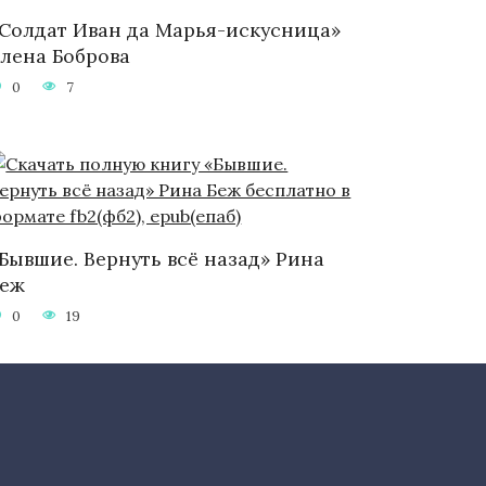
Солдат Иван да Марья-искусница»
лена Боброва
0
7
Бывшие. Вернуть всё назад» Рина
Беж
0
19