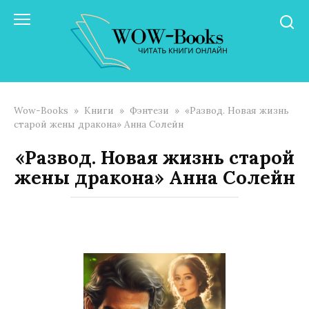
Перейти
к
контенту
Wow-Books
»
Книги
»
Фэнтези
»
«Развод. Новая жизнь
старой жены дракона» Анна Солейн
«Развод. Новая жизнь старой
жены дракона» Анна Солейн