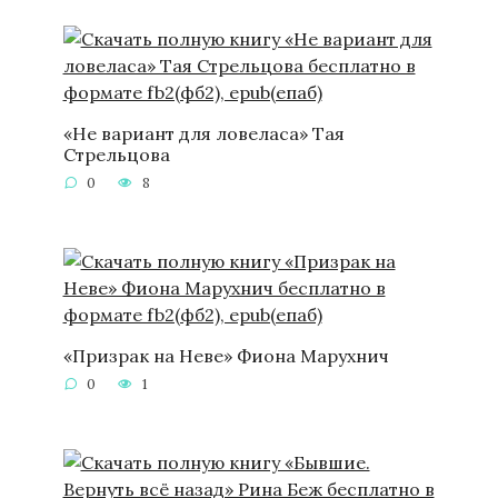
«Не вариант для ловеласа» Тая
Стрельцова
0
8
«Призрак на Неве» Фиона Марухнич
0
1