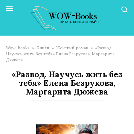
Перейти
к
контенту
Wow-Books
»
Книги
»
Женский роман
»
«Развод.
Научусь жить без тебя» Елена Безрукова, Маргарита
Дюжева
«Развод. Научусь жить без
тебя» Елена Безрукова,
Маргарита Дюжева