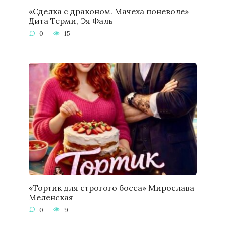
«Сделка с драконом. Мачеха поневоле»
Дита Терми, Эя Фаль
0
15
«Тортик для строгого босса» Мирослава
Меленская
0
9