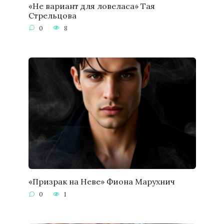
«Не вариант для ловеласа» Тая
Стрельцова
0
8
«Призрак на Неве» Фиона Марухнич
0
1