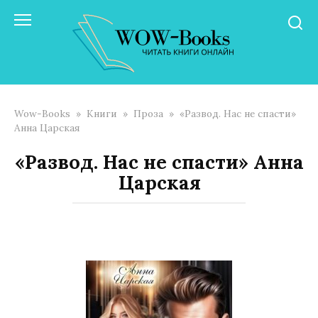
Перейти
к
контенту
Wow-Books
»
Книги
»
Проза
»
«Развод. Нас не спасти»
Анна Царская
«Развод. Нас не спасти» Анна
Царская