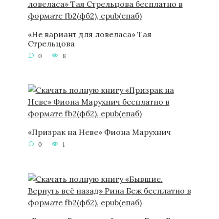
«Не вариант для ловеласа» Тая
Стрельцова
0
8
«Призрак на Неве» Фиона Марухнич
0
1