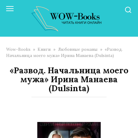
Перейти
к
контенту
Wow-Books
»
Книги
»
Любовные романы
»
«Развод.
Начальница моего мужа» Ирина Манаева (Dulsinta)
«Развод. Начальница моего
мужа» Ирина Манаева
(Dulsinta)