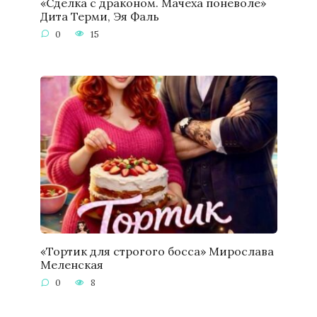
«Сделка с драконом. Мачеха поневоле»
Дита Терми, Эя Фаль
0
15
«Тортик для строгого босса» Мирослава
Меленская
0
8