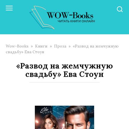
Перейти
к
контенту
Wow-Books
»
Книги
»
Проза
»
«Развод на жемчужную
свадьбу» Ева Стоун
«Развод на жемчужную
свадьбу» Ева Стоун