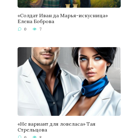
«Солдат Иван да Марья-искусница»
Елена Боброва
0
7
«Не вариант для ловеласа» Тая
Стрельцова
0
8