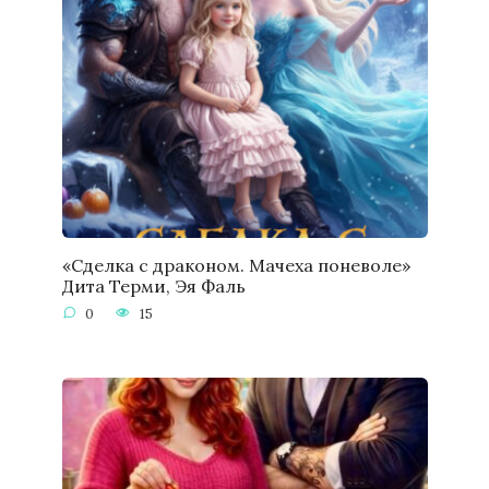
«Сделка с драконом. Мачеха поневоле»
Дита Терми, Эя Фаль
0
15