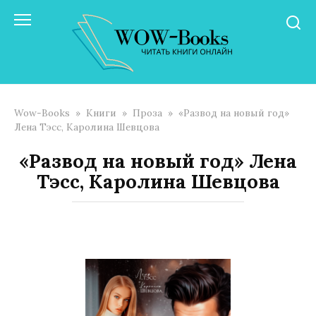
Перейти
к
контенту
Wow-Books
»
Книги
»
Проза
»
«Развод на новый год»
Лена Тэсс, Каролина Шевцова
«Развод на новый год» Лена
Тэсс, Каролина Шевцова