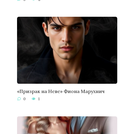
«Призрак на Неве» Фиона Марухнич
0
1