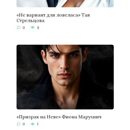
«Не вариант для ловеласа» Тая
Стрельцова
0
8
«Призрак на Неве» Фиона Марухнич
0
1