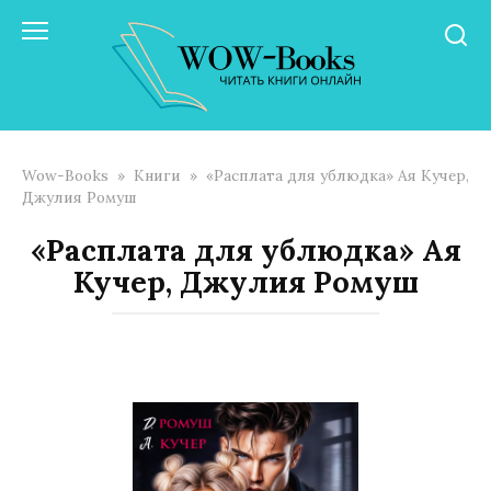
Перейти
к
контенту
Wow-Books
»
Книги
»
«Расплата для ублюдка» Ая Кучер,
Джулия Ромуш
«Расплата для ублюдка» Ая
Кучер, Джулия Ромуш