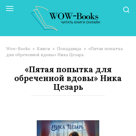
Перейти
к
контенту
Wow-Books
»
Книги
»
Попаданцы
»
«Пятая попытка
для обреченной вдовы» Ника Цезарь
«Пятая попытка для
обреченной вдовы» Ника
Цезарь