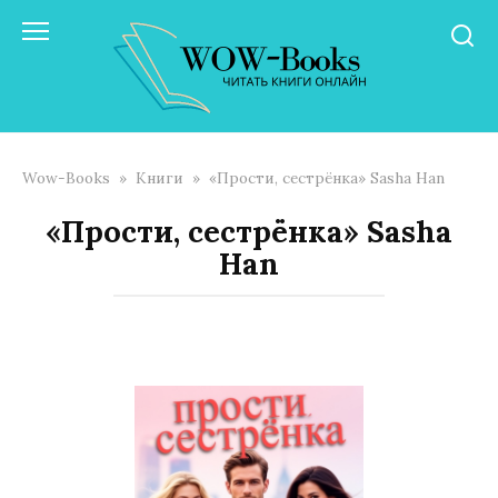
Перейти
к
контенту
Wow-Books
»
Книги
»
«Прости, сестрёнка» Sasha Han
«Прости, сестрёнка» Sasha
Han