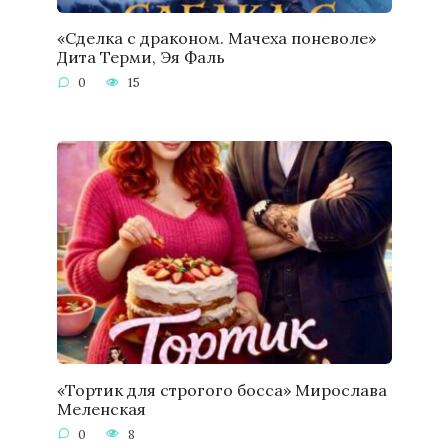
«Сделка с драконом. Мачеха поневоле»
Дита Терми, Эя Фаль
0
15
«Тортик для строгого босса» Мирослава
Меленская
0
8