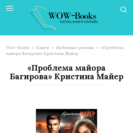
Перейти
к
контенту
Wow-Books
»
Книги
»
Любовные романы
»
«Проблема
майора Багирова» Кристина Майер
«Проблема майора
Багирова» Кристина Майер