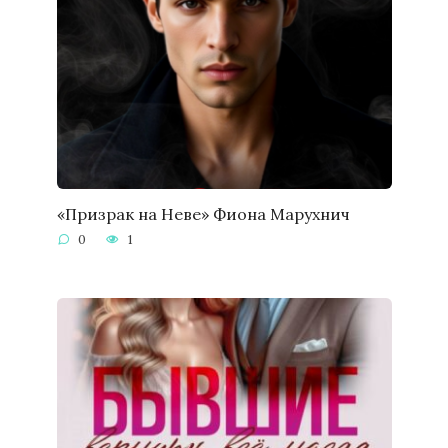
«Призрак на Неве» Фиона Марухнич
0
1