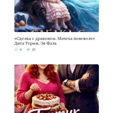
«Сделка с драконом. Мачеха поневоле»
Дита Терми, Эя Фаль
0
15