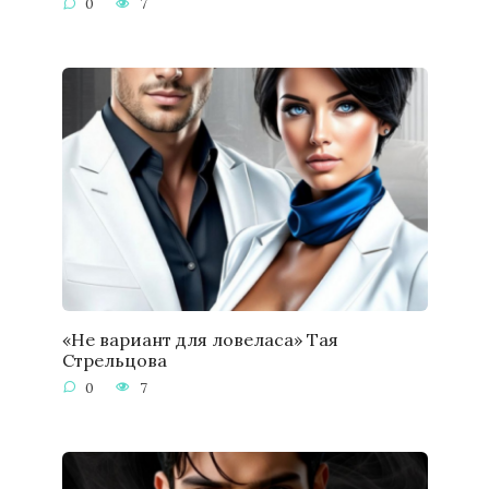
0
7
«Не вариант для ловеласа» Тая
Стрельцова
0
7