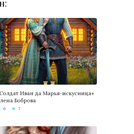
н:
Солдат Иван да Марья-искусница»
лена Боброва
0
7