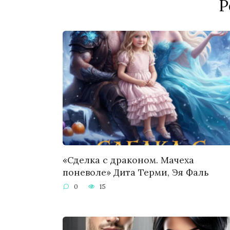
Р
«Сделка с драконом. Мачеха
поневоле» Дита Терми, Эя Фаль
0
15