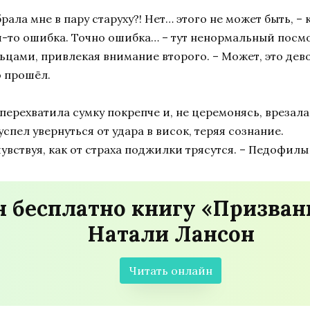
брала мне в пару старуху?! Нет… этого не может быть, 
кая-то ошибка. Точно ошибка… – тут ненормальный посм
цами, привлекая внимание второго. – Может, это девоч
 прошёл.
перехватила сумку покрепче и, не церемонясь, врезала
спел увернуться от удара в висок, теряя сознание.
 чувствуя, как от страха поджилки трясутся. – Педофил
н бесплатно книгу «Призван
Натали Лансон
Читать онлайн