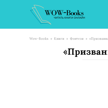
Перейти
к
контенту
Wow-Books
»
Книги
»
Фэнтези
»
«Призванна
«Призван