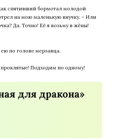
– как спятивший бормотал молодой
отрел на мою маленькую внучку. – Или
ка? Да. Точно! Её я возьму в жёны!
 ею по голове мерзавца.
ы проклятые! Подходим по одному!
ная для дракона»