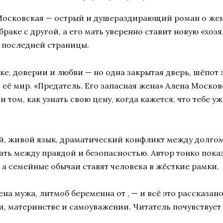
 Московская — острый и душераздирающий роман о же
раке с другой, а его мать уверенно ставит новую «хозя
о последней страницы.
ке, доверии и любви — но одна закрытая дверь, шёпот 
её мир. «Предатель. Его запасная жена» Алена Московс
 том, как узнать свою цену, когда кажется, что тебе 
й, живой язык, драматический конфликт между долгом
ь между правдой и безопасностью. Автор тонко пока
 а семейные обычаи ставят человека в жёсткие рамки.
ена мужа, литмоб беременна от , — и всё это рассказано
, материнстве и самоуважении. Читатель почувствует и