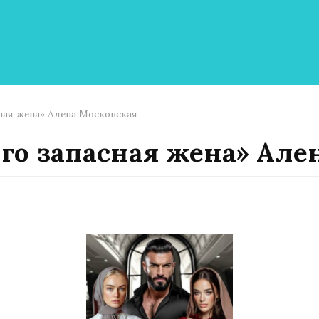
ная жена» Алена Московская
Его запасная жена» Але