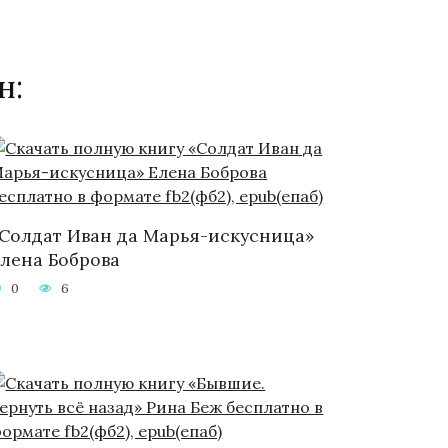
н:
Солдат Иван да Марья-искусница»
лена Боброва
0
6