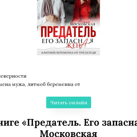
неверности
мена мужа, литмоб беременна от
Читать онлайн
ниге «Предатель. Его запасн
Московская