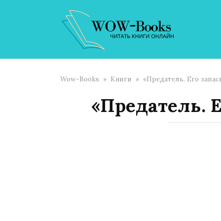
Перейти
к
контенту
Wow-Books
»
Книги
»
«Предатель. Его запас
«Предатель. 