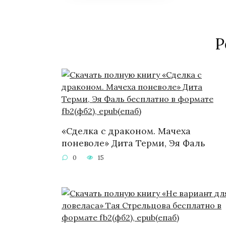
Р
«Сделка с драконом. Мачеха
поневоле» Дита Терми, Эя Фаль
0
15